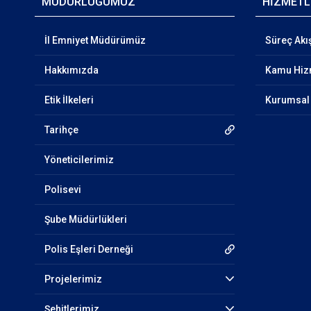
MÜDÜRLÜĞÜMÜZ
HİZMETL
İl Emniyet Müdürümüz
Süreç Akı
Hakkımızda
Kamu Hizm
Etik İlkeleri
Kurumsal 
Tarihçe
Yöneticilerimiz
Polisevi
Şube Müdürlükleri
Polis Eşleri Derneği
Projelerimiz
Şehitlerimiz