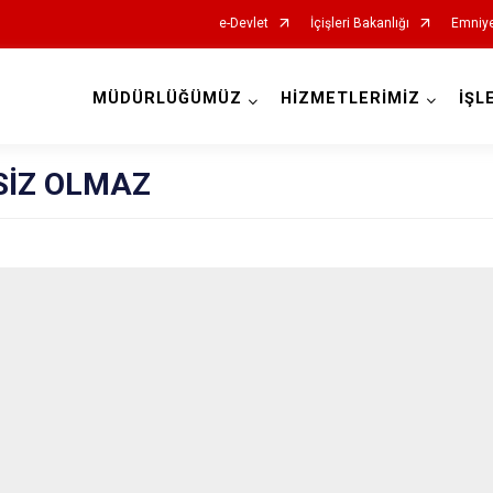
e-Devlet
İçişleri Bakanlığı
Emniye
MÜDÜRLÜĞÜMÜZ
HİZMETLERİMİZ
İŞL
İl Emniyet Müdürlükleri
SİZ OLMAZ